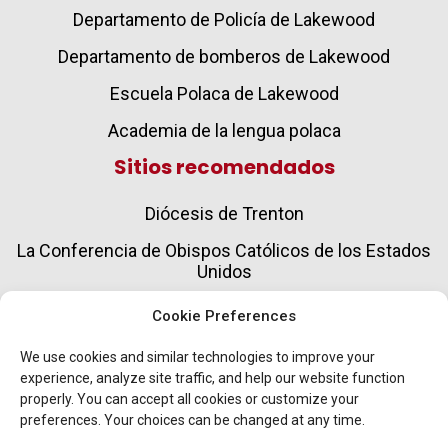
Departamento de Policía de Lakewood
Departamento de bomberos de Lakewood
Escuela Polaca de Lakewood
Academia de la lengua polaca
Sitios recomendados
Diócesis de Trenton
La Conferencia de Obispos Católicos de los Estados
Unidos
Sociedad del Verbo Divino
Cookie Preferences
Caridades Católicas
We use cookies and similar technologies to improve your
experience, analyze site traffic, and help our website function
Servicios para el envejecimiento y el cuidado de
properly. You can accept all cookies or customize your
personas mayores
preferences. Your choices can be changed at any time.
Virtus® en línea