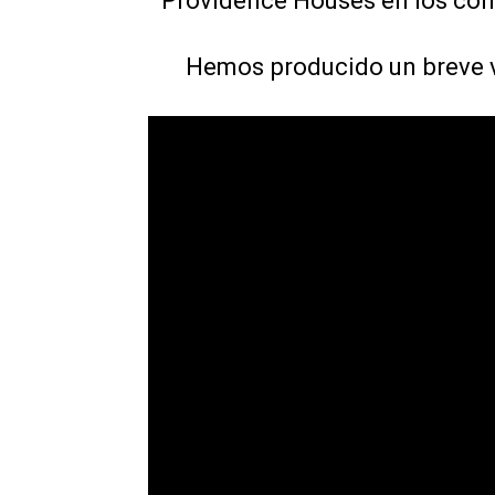
Providence Houses en los cond
Hemos producido un breve ví