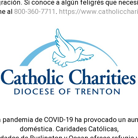
ración. Si conoce a algún feligrés que neces
me al
800-360-7711
.
https://www.catholicchari
la pandemia de COVID-19 ha provocado un aume
doméstica. Caridades Católicas,