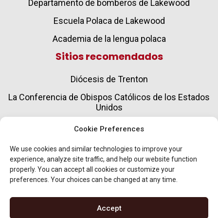
Departamento de bomberos de Lakewood
Escuela Polaca de Lakewood
Academia de la lengua polaca
Sitios recomendados
Diócesis de Trenton
La Conferencia de Obispos Católicos de los Estados
Unidos
Sociedad del Verbo Divino
Cookie Preferences
Caridades Católicas
We use cookies and similar technologies to improve your
experience, analyze site traffic, and help our website function
Servicios para el envejecimiento y el cuidado de
properly. You can accept all cookies or customize your
personas mayores
preferences. Your choices can be changed at any time.
Virtus® en línea
Accept