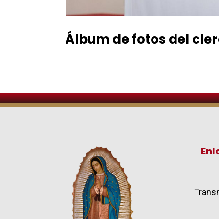
Álbum de fotos del cle
Enl
Transm