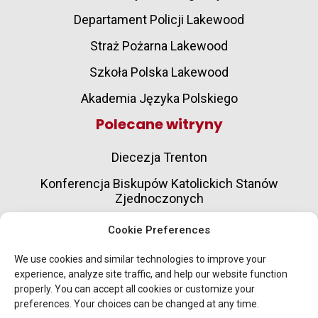
Departament Policji Lakewood
Straż Pożarna Lakewood
Szkoła Polska Lakewood
Akademia Języka Polskiego
Polecane witryny
Diecezja Trenton
Konferencja Biskupów Katolickich Stanów
Zjednoczonych
Towarzystwo Słowa Bożego
Cookie Preferences
Organizacje charytatywne katolickie
We use cookies and similar technologies to improve your
experience, analyze site traffic, and help our website function
Usługi opieki nad osobami starszymi i osobami
properly. You can accept all cookies or customize your
starszymi
preferences. Your choices can be changed at any time.